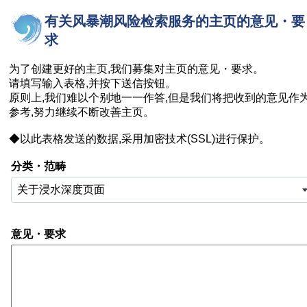
有关风暴潮风险检索服务的主页的意见・要
求
为了创建更好的主页,我们募集对主页的意见・要求。
请填写输入表格,并按下送信按钮。
原则上,我们难以个别地一一作答,但是我们将把收到的意见作
参考,努力继续不断改善主页。
◆以此表格发送的数据,采用加密技术(SSL)进行保护。
分类・范畴
关于浸水深度页面
意见・要求