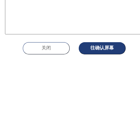
关闭
往确认屏幕